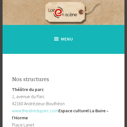
Accéder
au
contenu
principal
MENU
Nos structures
Théâtre du parc
1, avenue du Parc
42160 Andrézieux-Bouthéon
www.theatreduparc.com
Espace culturel La Buire –
l’Horme
Place Lanet