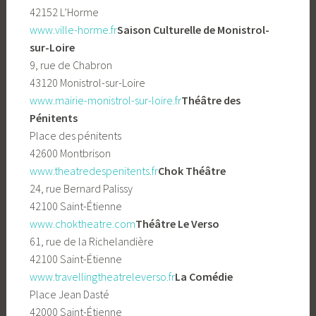
42152 L’Horme
www.ville-horme.fr
Saison Culturelle de Monistrol-
sur-Loire
9, rue de Chabron
43120 Monistrol-sur-Loire
www.mairie-monistrol-sur-loire.fr
Théâtre des
Pénitents
Place des pénitents
42600 Montbrison
www.theatredespenitents.fr
Chok Théâtre
24, rue Bernard Palissy
42100 Saint-Étienne
www.choktheatre.com
Théâtre Le Verso
61, rue de la Richelandière
42100 Saint-Étienne
www.travellingtheatreleverso.fr
La Comédie
Place Jean Dasté
42000 Saint-Étienne